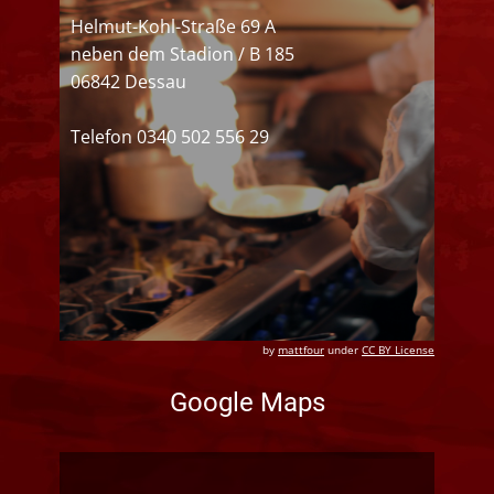
Helmut-Kohl-Straße 69 A
neben dem Stadion / B 185
06842 Dessau
Telefon ​0340 502 556 29
by
mattfour
under
CC BY License
Google Maps