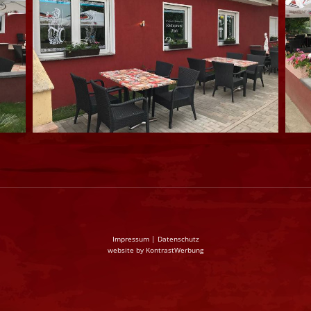
Impressum
|
Datenschutz
website by
KontrastWerbung